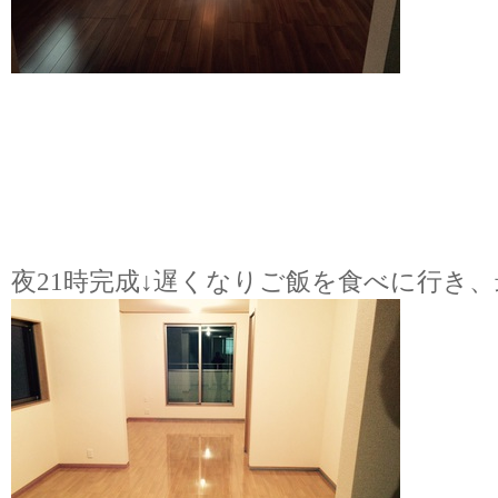
夜
21
時完成
↓
遅くなりご飯を食べに行き、