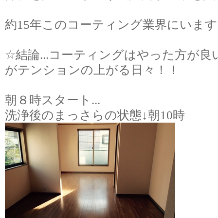
約
15
年このコーティング業界にいます
☆
結論
...
コーティングはやった方が良
がテンションの上がる日々！！
朝８時スタート
...
洗浄後のまっさらの状態
↓
朝
10
時